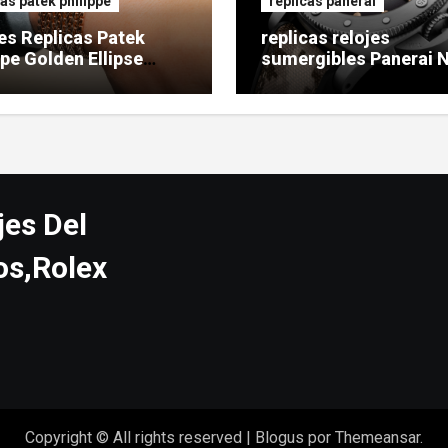
cas patek philippe
replicas panerai
es Replicas Patek
replicas relojes
ppe Golden Ellipse
sumergibles Panerai 
SEALs
jes Del
os,Rolex
Copyright © All rights reserved
|
Blogus
por
Themeansar
.