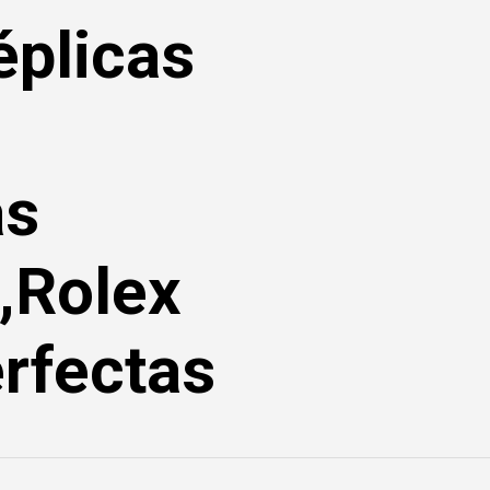
éplicas
as
,Rolex
rfectas