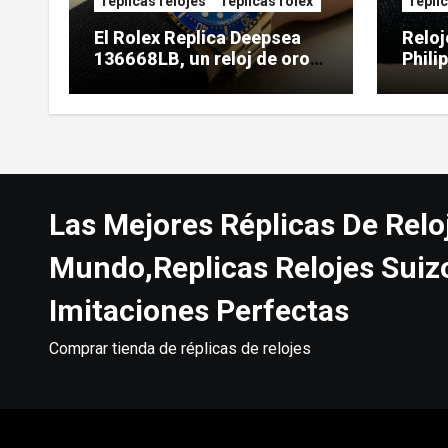
replicas relojes
replicas rolex
repli
El Rolex Replica Deepsea
Reloj
136668LB, un reloj de oro
Phili
de gran tamaño
5738
Las Mejores Réplicas De Relo
Mundo,Replicas Relojes Suiz
Imitaciones Perfectas
Comprar tienda de réplicas de relojes