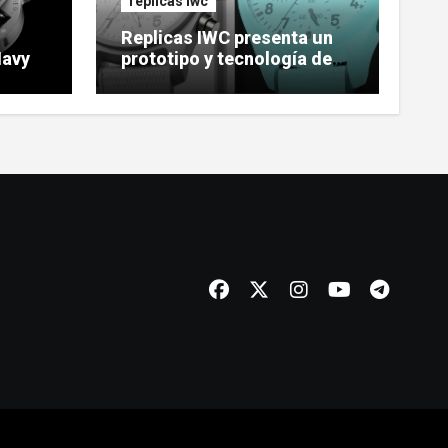
replicas iwc
Replicas IWC presenta un
Navy
prototipo y tecnología de
reloj cerámico luminoso
Ceralume