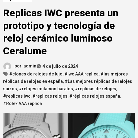
Replicas IWC presenta un
prototipo y tecnología de
reloj cerámico luminoso
Ceralume
por
admin
4 de julio de 2024
#clones de relojes de lujo
,
#iwc AAA replica
,
#las mejores
réplicas de relojes en españa
,
#Las mejores réplicas de relojes
suizos
,
#relojes imitacion baratos
,
#replicas de relojes
,
#replicas iwc
,
#replicas relojes
,
#réplicas relojes españa
,
#Rolex AAA replica