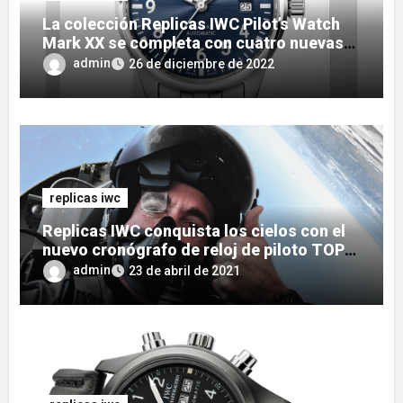
La colección Replicas IWC Pilot’s Watch
Mark XX se completa con cuatro nuevas
variantes
admin
26 de diciembre de 2022
replicas iwc
Replicas IWC conquista los cielos con el
nuevo cronógrafo de reloj de piloto TOP
GUN Edition «SFTI»
admin
23 de abril de 2021