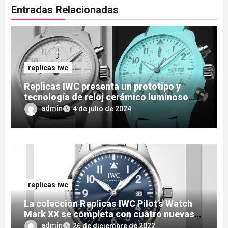
Entradas Relacionadas
replicas iwc
Replicas IWC presenta un prototipo y
tecnología de reloj cerámico luminoso
Ceralume
admin
4 de julio de 2024
replicas iwc
La colección Replicas IWC Pilot’s Watch
Mark XX se completa con cuatro nuevas
variantes
admin
26 de diciembre de 2022