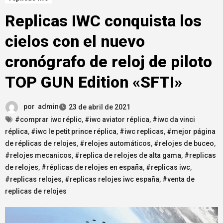
Replicas IWC conquista los
cielos con el nuevo
cronógrafo de reloj de piloto
TOP GUN Edition «SFTI»
por
admin
23 de abril de 2021
#comprar iwc réplic
,
#iwc aviator réplica
,
#iwc da vinci
réplica
,
#iwc le petit prince réplica
,
#iwc replicas
,
#mejor página
de réplicas de relojes
,
#relojes automáticos
,
#relojes de buceo
,
#relojes mecanicos
,
#replica de relojes de alta gama
,
#replicas
de relojes
,
#réplicas de relojes en españa
,
#replicas iwc
,
#replicas relojes
,
#replicas relojes iwc españa
,
#venta de
replicas de relojes