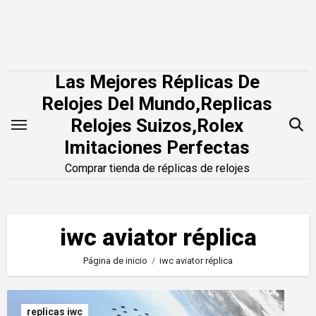
Saltar
al
contenido
Las Mejores Réplicas De
Relojes Del Mundo,Replicas
Relojes Suizos,Rolex
Imitaciones Perfectas
Comprar tienda de réplicas de relojes
iwc aviator réplica
Página de inicio
iwc aviator réplica
replicas iwc