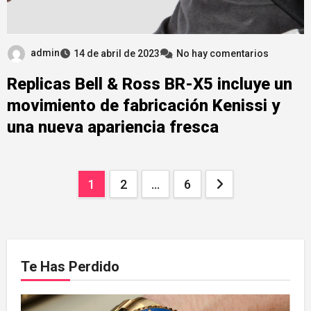
admin
14 de abril de 2023
No hay comentarios
Replicas Bell & Ross BR-X5 incluye un
movimiento de fabricación Kenissi y
una nueva apariencia fresca
Paginación
1
2
…
6
de
entradas
Te Has Perdido