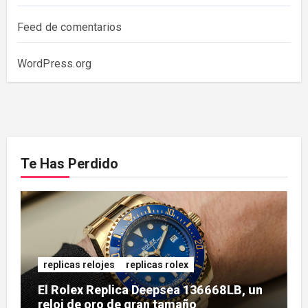
Feed de comentarios
WordPress.org
Te Has Perdido
replicas relojes
replicas rolex
El Rolex Replica Deepsea 136668LB, un
reloj de oro de gran tamaño