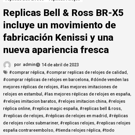
Replicas Bell & Ross BR-X5
incluye un movimiento de
fabricación Kenissi y una
nueva apariencia fresca
por
admin
14 de abril de 2023
#comprar réplica
,
#comprar replicas de relojes de calidad
,
#comprar réplicas de relojes en barcelona
,
#dónde venden las
mejores réplicas de relojes
,
#las mejores imitaciones de
relojes en estambul
,
#las mejores réplicas de relojes en españa
,
#relojes imitacion baratos
,
#relojes imitacion china
,
#relojes
réplica online
,
#replica magic españa
,
#replicas bell & ross
,
#replicas de relojes
,
#réplicas de relojes en madrid
,
#réplicas
de relojes rolex submariner
,
#replicas relojes
,
#replicas relojes
españa contrareembolso
,
#tienda relojes réplica
,
#todo