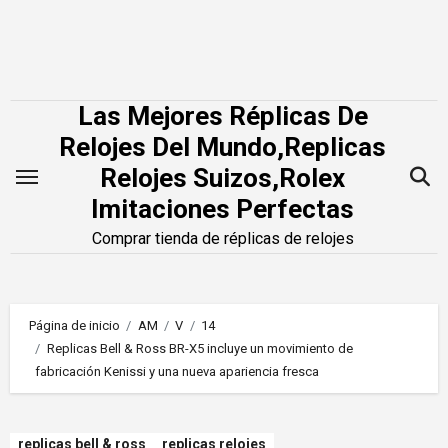
Saltar
al
contenido
Las Mejores Réplicas De
Relojes Del Mundo,Replicas
Relojes Suizos,Rolex
Imitaciones Perfectas
Comprar tienda de réplicas de relojes
Página de inicio
AM
V
14
Replicas Bell & Ross BR-X5 incluye un movimiento de
fabricación Kenissi y una nueva apariencia fresca
replicas bell & ross
replicas relojes