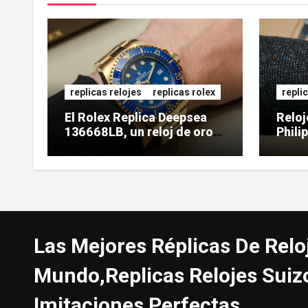
replicas relojes
replicas rolex
repli
El Rolex Replica Deepsea
Reloj
136668LB, un reloj de oro
Phili
de gran tamaño
5738
Las Mejores Réplicas De Relo
Mundo,Replicas Relojes Suiz
Imitaciones Perfectas