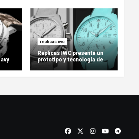
replicas iwc
Replicas IWC presenta un
Navy
prototipo y tecnología de
reloj cerámico luminoso
Ceralume