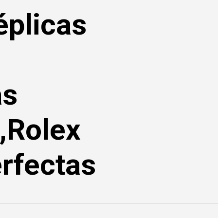
éplicas
as
,Rolex
rfectas