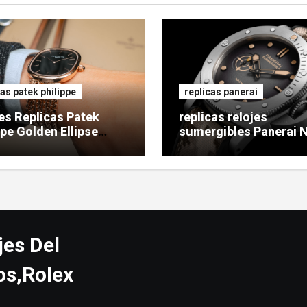
cas patek philippe
replicas panerai
es Replicas Patek
replicas relojes
ppe Golden Ellipse
sumergibles Panerai 
SEALs
jes Del
os,Rolex