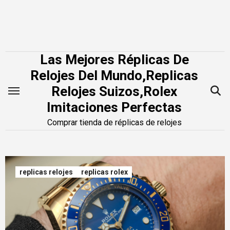
Saltar
al
contenido
Las Mejores Réplicas De
Relojes Del Mundo,Replicas
Relojes Suizos,Rolex
Imitaciones Perfectas
Comprar tienda de réplicas de relojes
replicas relojes
replicas rolex