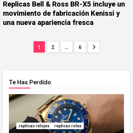
Replicas Bell & Ross BR-X5 incluye un
movimiento de fabricación Kenissi y
una nueva apariencia fresca
Paginación
1
2
…
6
de
entradas
Te Has Perdido
replicas relojes
replicas rolex