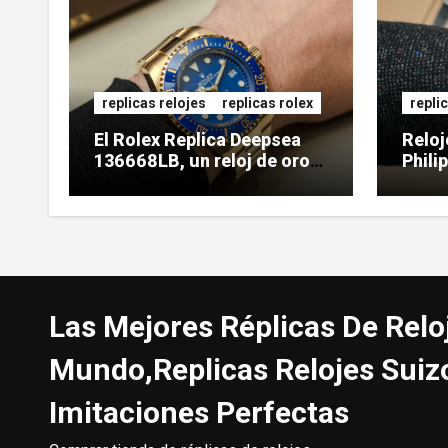
replicas relojes
replicas rolex
repli
El Rolex Replica Deepsea
Reloj
136668LB, un reloj de oro
Phili
de gran tamaño
5738
Las Mejores Réplicas De Relo
Mundo,Replicas Relojes Suiz
Imitaciones Perfectas