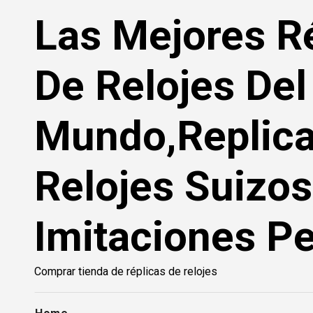
Saltar
Las Mejores R
al
contenido
De Relojes Del
Mundo,Replic
Relojes Suizos
Imitaciones Pe
Comprar tienda de réplicas de relojes