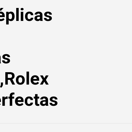
éplicas
as
,Rolex
rfectas