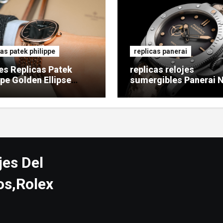
cas patek philippe
replicas panerai
es Replicas Patek
replicas relojes
ppe Golden Ellipse
sumergibles Panerai 
SEALs
jes Del
os,Rolex