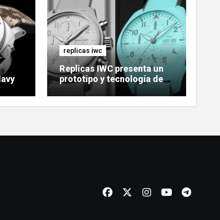
replicas iwc
Replicas IWC presenta un
Navy
prototipo y tecnología de
reloj cerámico luminoso
Ceralume