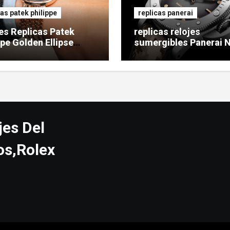
cas patek philippe
replicas panerai
es Replicas Patek
replicas relojes
ppe Golden Ellipse
sumergibles Panerai 
SEALs
jes Del
os,Rolex