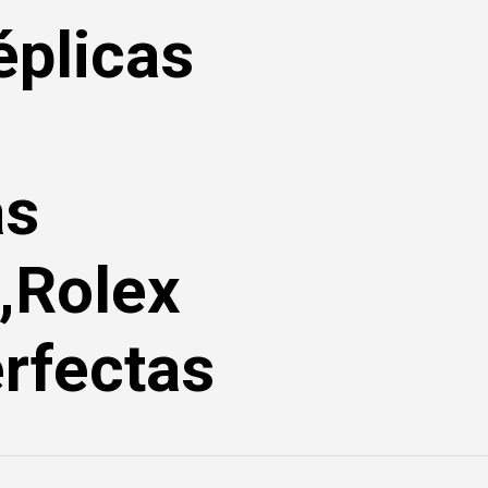
éplicas
as
,Rolex
rfectas