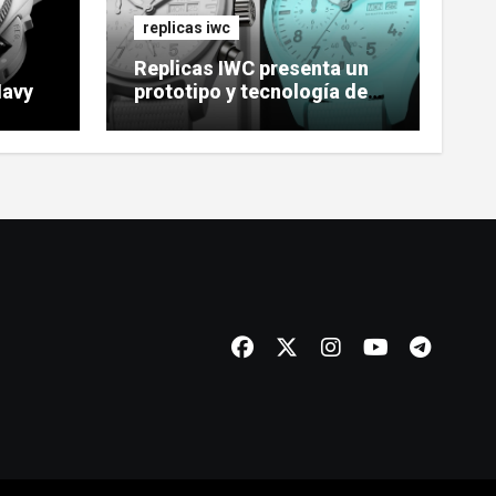
replicas iwc
Replicas IWC presenta un
Navy
prototipo y tecnología de
reloj cerámico luminoso
Ceralume