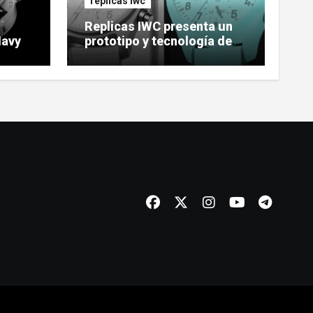
replicas iwc
Replicas IWC presenta un
Navy
prototipo y tecnología de
reloj cerámico luminoso
Ceralume