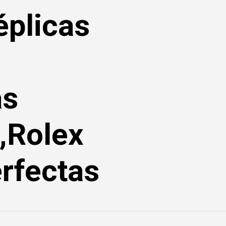
éplicas
as
,Rolex
rfectas