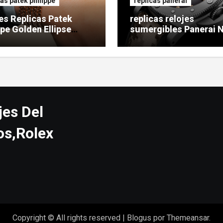
cas patek philippe
replicas panerai
es Replicas Patek
replicas relojes
ppe Golden Ellipse
sumergibles Panerai 
SEALs
jes Del
os,Rolex
Copyright © All rights reserved
|
Blogus
por
Themeansar
.