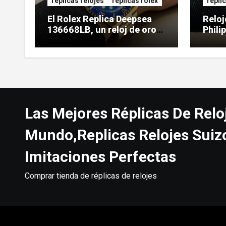
replicas relojes
replicas rolex
repli
El Rolex Replica Deepsea
Reloj
136668LB, un reloj de oro
Phili
de gran tamaño
5738
Las Mejores Réplicas De Relo
Mundo,Replicas Relojes Suiz
Imitaciones Perfectas
Comprar tienda de réplicas de relojes