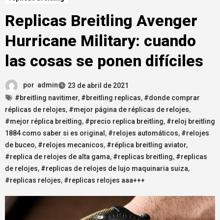
Replicas Breitling Avenger
Hurricane Military: cuando
las cosas se ponen difíciles
por
admin
23 de abril de 2021
#breitling navitimer
,
#breitling replicas
,
#donde comprar
réplicas de relojes
,
#mejor página de réplicas de relojes
,
#mejor réplica breitling
,
#precio replica breitling
,
#reloj breitling
1884 como saber si es original
,
#relojes automáticos
,
#relojes
de buceo
,
#relojes mecanicos
,
#réplica breitling aviator
,
#replica de relojes de alta gama
,
#replicas breitling
,
#replicas
de relojes
,
#replicas de relojes de lujo maquinaria suiza
,
#replicas relojes
,
#replicas relojes aaa+++