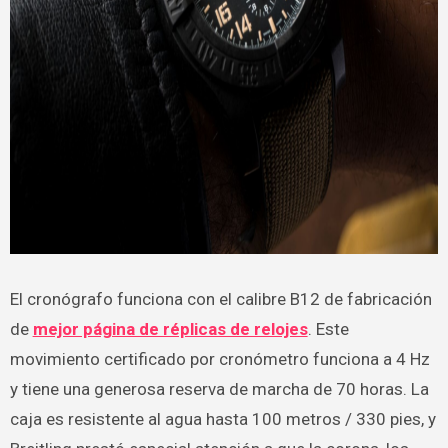
El cronógrafo funciona con el calibre B12 de fabricación
de
mejor página de réplicas de relojes
. Este
movimiento certificado por cronómetro funciona a 4 Hz
y tiene una generosa reserva de marcha de 70 horas. La
caja es resistente al agua hasta 100 metros / 330 pies, y