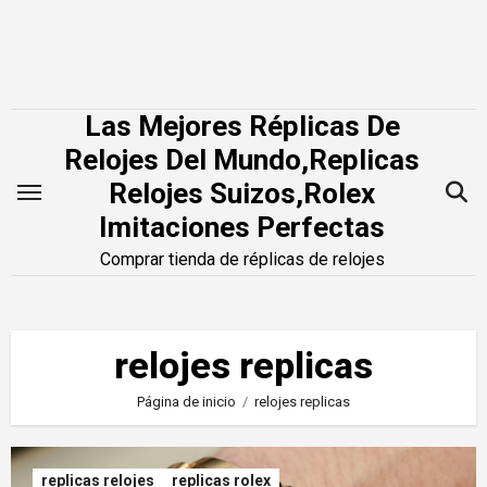
Saltar
al
contenido
Las Mejores Réplicas De
Relojes Del Mundo,Replicas
Relojes Suizos,Rolex
Imitaciones Perfectas
Comprar tienda de réplicas de relojes
relojes replicas
Página de inicio
relojes replicas
replicas relojes
replicas rolex