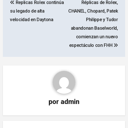
Replicas Rolex continúa
Réplicas de Rolex,
de
su legado de alta
CHANEL, Chopard, Patek
entradas
velocidad en Daytona
Philippe y Tudor
abandonan Baselworld,
comienzan un nuevo
espectáculo con FHH
por
admin