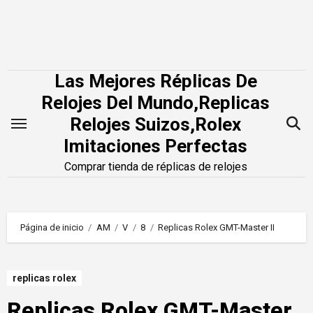
Saltar
al
contenido
Las Mejores Réplicas De
Relojes Del Mundo,Replicas
Relojes Suizos,Rolex
Imitaciones Perfectas
Comprar tienda de réplicas de relojes
Página de inicio
AM
V
8
Replicas Rolex GMT-Master II
replicas rolex
Replicas Rolex GMT-Master