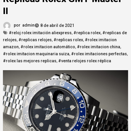
II
por
admin
8 de abril de 2021
#reloj rolex imitación aliexpress
,
#replica rolex
,
#replicas de
relojes
,
#replicas relojes
,
#replicas rolex
,
#rolex imitacion
amazon
,
#rolex imitacion automático
,
#rolex imitacion china
,
#rolex imitacion maquinaria suiza
,
#rolex imitaciones perfectas
,
#rolex las mejores replicas
,
#venta relojes rolex réplica