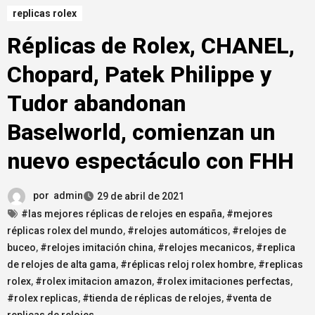
replicas rolex
Réplicas de Rolex, CHANEL,
Chopard, Patek Philippe y
Tudor abandonan
Baselworld, comienzan un
nuevo espectáculo con FHH
por
admin
29 de abril de 2021
#las mejores réplicas de relojes en españa
,
#mejores
réplicas rolex del mundo
,
#relojes automáticos
,
#relojes de
buceo
,
#relojes imitación china
,
#relojes mecanicos
,
#replica
de relojes de alta gama
,
#réplicas reloj rolex hombre
,
#replicas
rolex
,
#rolex imitacion amazon
,
#rolex imitaciones perfectas
,
#rolex replicas
,
#tienda de réplicas de relojes
,
#venta de
replicas de relojes