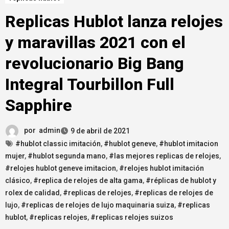
Replicas Hublot lanza relojes
y maravillas 2021 con el
revolucionario Big Bang
Integral Tourbillon Full
Sapphire
por
admin
9 de abril de 2021
#hublot classic imitación
,
#hublot geneve
,
#hublot imitacion
mujer
,
#hublot segunda mano
,
#las mejores replicas de relojes
,
#relojes hublot geneve imitacion
,
#relojes hublot imitación
clásico
,
#replica de relojes de alta gama
,
#réplicas de hublot y
rolex de calidad
,
#replicas de relojes
,
#replicas de relojes de
lujo
,
#replicas de relojes de lujo maquinaria suiza
,
#replicas
hublot
,
#replicas relojes
,
#replicas relojes suizos