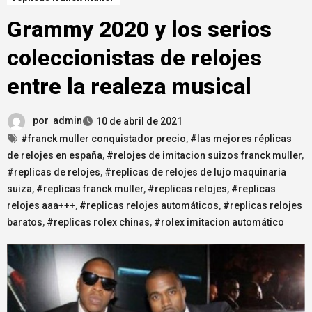
Grammy 2020 y los serios
coleccionistas de relojes
entre la realeza musical
por
admin
10 de abril de 2021
#franck muller conquistador precio
,
#las mejores réplicas
de relojes en españa
,
#relojes de imitacion suizos franck muller
,
#replicas de relojes
,
#replicas de relojes de lujo maquinaria
suiza
,
#replicas franck muller
,
#replicas relojes
,
#replicas
relojes aaa+++
,
#replicas relojes automáticos
,
#replicas relojes
baratos
,
#replicas rolex chinas
,
#rolex imitacion automático