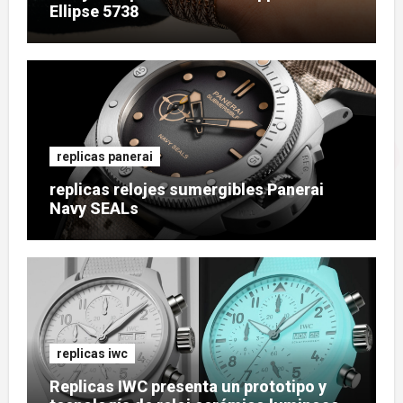
Ellipse 5738
replicas panerai
replicas relojes sumergibles Panerai
Navy SEALs
replicas iwc
Replicas IWC presenta un prototipo y