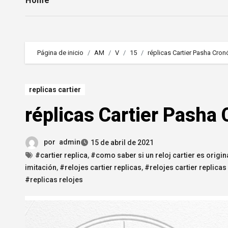
Home
Página de inicio
AM
V
15
réplicas Cartier Pasha Cro
replicas cartier
réplicas Cartier Pasha
por
admin
15 de abril de 2021
#cartier replica
,
#como saber si un reloj cartier es origin
imitación
,
#relojes cartier replicas
,
#relojes cartier replicas
#replicas relojes