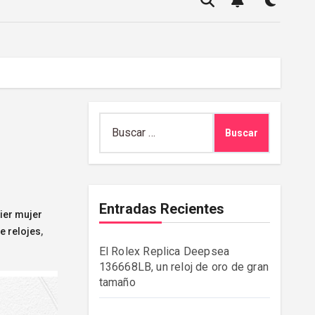
Buscar:
Entradas Recientes
tier mujer
e relojes
,
El Rolex Replica Deepsea
136668LB, un reloj de oro de gran
tamaño