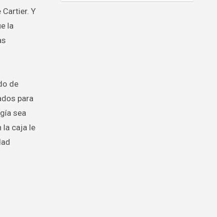
Cartier. Y
e la
as
ido de
ñados para
ogía sea
la caja le
dad