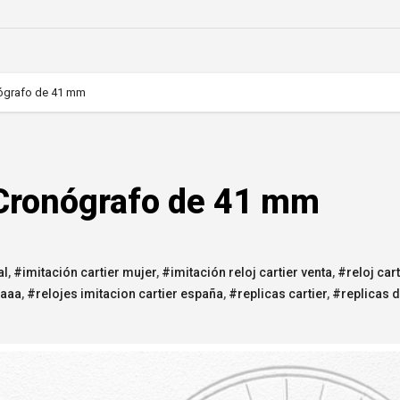
nógrafo de 41 mm
 Cronógrafo de 41 mm
al
,
#imitación cartier mujer
,
#imitación reloj cartier venta
,
#reloj car
 aaa
,
#relojes imitacion cartier españa
,
#replicas cartier
,
#replicas d