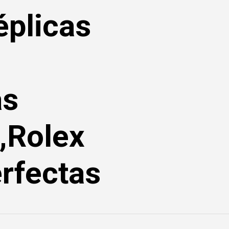
éplicas
as
,Rolex
rfectas