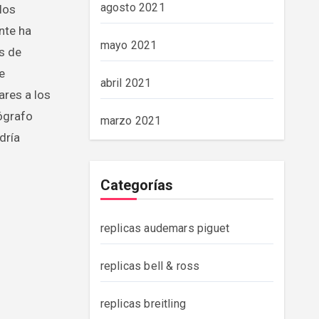
agosto 2021
los
nte ha
mayo 2021
s de
e
abril 2021
ares a los
nógrafo
marzo 2021
dría
Categorías
replicas audemars piguet
replicas bell & ross
replicas breitling