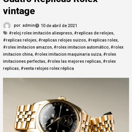
vintage
por
admin
10 de abril de 2021
#reloj rolex imitación aliexpress
,
#replicas de relojes
,
#replicas relojes
,
#replicas relojes suizos
,
#replicas rolex
,
#rolex imitacion amazon
,
#rolex imitacion automático
,
#rolex
imitacion china
,
#rolex imitacion maquinaria suiza
,
#rolex
imitaciones perfectas
,
#rolex las mejores replicas
,
#rolex
replicas
,
#venta relojes rolex réplica